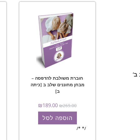
ב’
חוברת משולבת להדפסה –
מבחן מחוננים שלב ב [כיתה
ב]
₪
189.00
₪
269.00
הוספה לסל
/* */