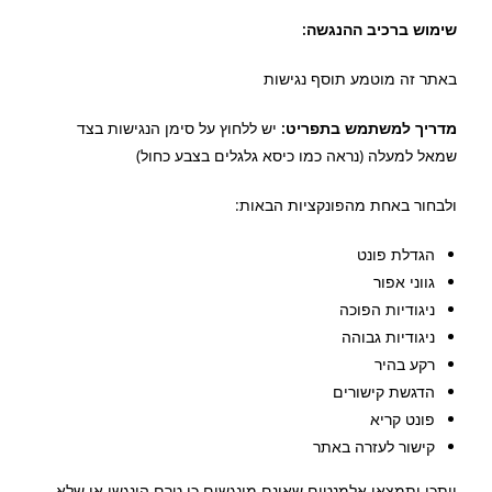
שימוש ברכיב ההנגשה:
באתר זה מוטמע תוסף נגישות
מדריך למשתמש בתפריט:
יש ללחוץ על סימן הנגישות בצד
שמאל למעלה (נראה כמו כיסא גלגלים בצבע כחול)
ולבחור באחת מהפונקציות הבאות:
הגדלת פונט
גווני אפור
ניגודיות הפוכה
ניגודיות גבוהה
רקע בהיר
הדגשת קישורים
פונט קריא
קישור לעזרה באתר
ייתכן ותמצאו אלמנטים שאינם מונגשים כי טרם הונגשו או שלא