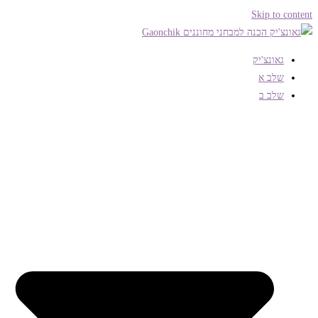
Skip to content
גאונצ'יק
שלב א
שלב ב