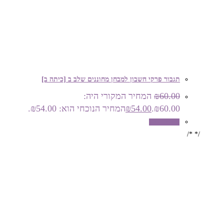
תגבור פרקי חשבון למבחן מחוננים שלב ב [כיתה ב]
60.00
₪
המחיר המקורי היה:
₪60.00.
54.00
₪
המחיר הנוכחי הוא: ₪54.00.
הוספה לסל
/* */