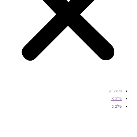
גאונצ'יק
שלב א
שלב ב