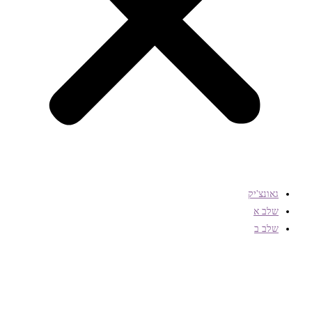
גאונצ'יק
שלב א
שלב ב